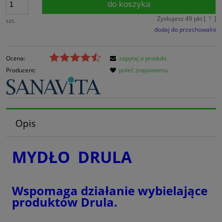
do koszyka
Zyskujesz
49
pkt [
?
]
szt.
dodaj do przechowalni
Ocena:
zapytaj o produkt
Producent:
poleć znajomemu
Opis
MYDŁO DRULA
Wspomaga działanie wybielające
produktów Drula.