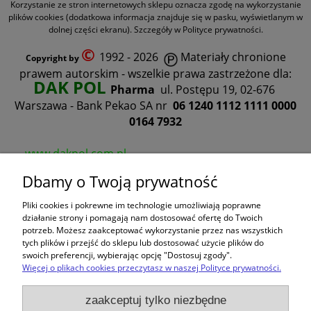
Korzystanie ze stron internetowych sklepu oznacza zgodę na wykorzystanie
plików cookies (dodatkowa informacja znajduje się w pasku, wyświetlanym w
dolnej części ekranu). Szczegóły w Polityce prywatności.
©
1992 - 2026
Materiały chronione
Copyright by
prawem autorskim - wszelkie prawa zastrzeżone dla:
DAK POL
Pharma
ul. Postępu 19, 02-676
Warszawa -
Bank Pekao SA nr
06 1240 1112 1111 0000
0164 7932
www.dakpol.com.pl
Dbamy o Twoją prywatność
Pliki cookies i pokrewne im technologie umożliwiają poprawne
działanie strony i pomagają nam dostosować ofertę do Twoich
potrzeb. Możesz zaakceptować wykorzystanie przez nas wszystkich
tych plików i przejść do sklepu lub dostosować użycie plików do
swoich preferencji, wybierając opcję "Dostosuj zgody".
Więcej o plikach cookies przeczytasz w naszej Polityce prywatności.
zaakceptuj tylko niezbędne