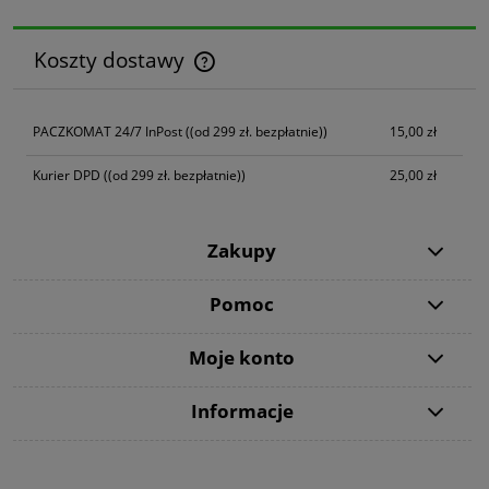
Koszty dostawy
Cena nie zawiera ewentualnych kosztów płatności
PACZKOMAT 24/7 InPost
((od 299 zł. bezpłatnie))
15,00 zł
Kurier DPD
((od 299 zł. bezpłatnie))
25,00 zł
Zakupy
Pomoc
Moje konto
Informacje