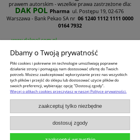
prawem autorskim - wszelkie prawa zastrzeżone dla:
DAK POL
Pharma
ul. Postępu 19, 02-676
Warszawa -
Bank Pekao SA nr
06 1240 1112 1111 0000
0164 7932
www.dakpol.com.pl
Dbamy o Twoją prywatność
Pliki cookies i pokrewne im technologie umożliwiają poprawne
działanie strony i pomagają nam dostosować ofertę do Twoich
potrzeb. Możesz zaakceptować wykorzystanie przez nas wszystkich
tych plików i przejść do sklepu lub dostosować użycie plików do
swoich preferencji, wybierając opcję "Dostosuj zgody".
Więcej o plikach cookies przeczytasz w naszej Polityce prywatności.
zaakceptuj tylko niezbędne
dostosuj zgody
zaakceptuj wszystkie