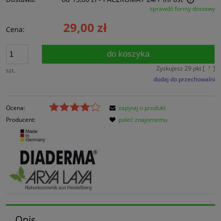
sprawdź formy dostawy
Cena nie zawiera ewentualnych kosztów płatności
29,00 zł
Cena:
do koszyka
Zyskujesz
29
pkt [
?
]
szt.
dodaj do przechowalni
Ocena:
zapytaj o produkt
Producent:
poleć znajomemu
Opis