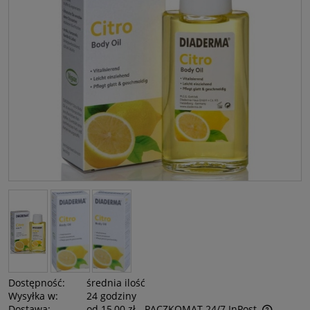
Dostępność:
średnia ilość
Wysyłka w:
24 godziny
Dostawa:
od 15,00 zł
- PACZKOMAT 24/7 InPost