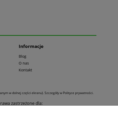
Informacje
Blog
O nas
Kontakt
anym w dolnej części ekranu). Szczegóły w Polityce prywatności.
rawa zastrzeżone dla:
 1112 1111 0000 0164 7932