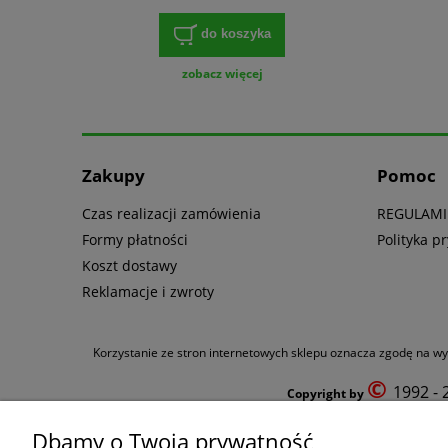
do koszyka
zobacz więcej
Zakupy
Pomoc
Czas realizacji zamówienia
REGULAM
Formy płatności
Polityka p
Koszt dostawy
Reklamacje i zwroty
Korzystanie ze stron internetowych sklepu oznacza zgodę na wyk
©
1992 -
Copyright by
DAK POL
Pharma
u
Dbamy o Twoją prywatność