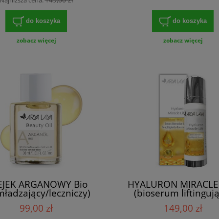
Najniższa cena:
do koszyka
do koszyka
zobacz więcej
zobacz więcej
EJEK ARGANOWY Bio
HYALURON MIRACLE 
ładzający/leczniczy)
(bioserum liftinguj
99,00 zł
149,00 zł