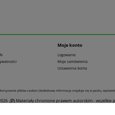
Moje konto
IN
Logowanie
rywatności
Moje zamówienia
Ustawienia konta
orzystanie plików cookies (dodatkowa informacja znajduje się w pasku, wyświetl
 2026
Materiały chronione prawem autorskim - wszelkie p
l. Postępu 19, 02-676 Warszawa -
Bank Pekao SA nr
06 1240
www.dakpol.com.pl