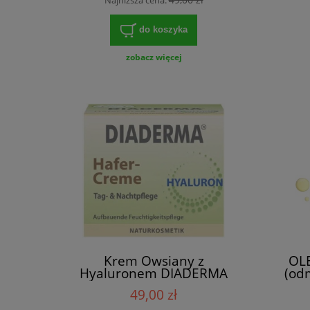
Najniższa cena:
do koszyka
zobacz więcej
Krem Owsiany z
OL
Hyaluronem DIADERMA
(odm
49,00 zł