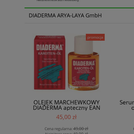
DIADERMA ARYA-LAYA GmbH
promocja
OLEJEK MARCHEWKOWY
Seru
DIADERMA apteczny EAN
4004704004315
45,00 zł
49,00 zł
Cena regularna:
49,00 zł